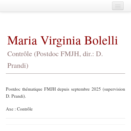
Home
A propos
Maria Virginia Bolelli
Agenda
Membres
Contrôle (Postdoc FMJH, dir.: D.
Publications
Prandi)
Fédération de Mathématiques de
CentraleSupélec
Archives
Postdoc thématique FMJH depuis septembre 2025 (supervision
D. Prandi).
Axe : Contrôle