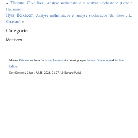
«
Thomas Cavallazzi
Analyse mathématique et analyse stochastique (Lecteur
Hadamard)
Ilyes Belkacem
Analyse mathématique et analyse stochastique (dir. thèse : L.
»
Carassus)
Catégorie
Membres
Moteur
Pelican
- sur base
Bootstrap framework
- développé par
Ludovic Goudenège
et
Pauline
Lafitte
.
Dernière mise à jour : Jul 28, 2026, 21:27:42 (Europe/Paris)