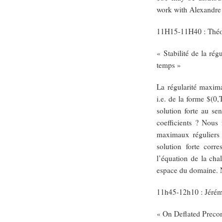
work with Alexandre 
11H15-11H40 : Théo
« Stabilité de la ré
temps »
La régularité maxima
i.e. de la forme $(0,
solution forte au s
coefficients ? Nous 
maximaux réguliers 
solution forte corr
l’équation de la cha
espace du domaine. N
11h45-12h10 : Jéré
« On Deflated Precon