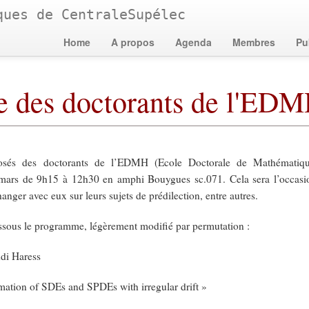
ques de CentraleSupélec
Home
A propos
Agenda
Membres
Pu
e des doctorants de l'ED
osés des doctorants de l’EDMH (Ecole Doctorale de Mathématiq
mars de 9h15 à 12h30 en amphi Bouygues sc.071. Cela sera l’occasio
hanger avec eux sur leurs sujets de prédilection, entre autres.
ssous le programme, légèrement modifié par permutation :
di Haress
ation of SDEs and SPDEs with irregular drift »