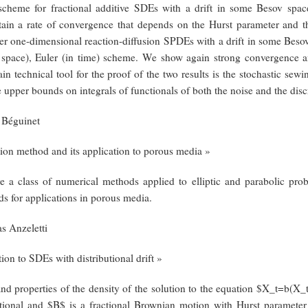
cheme for fractional additive SDEs with a drift in some Besov spa
ain a rate of convergence that depends on the Hurst parameter and th
der one-dimensional reaction-diffusion SPDEs with a drift in some Beso
in space), Euler (in time) scheme. We show again strong convergence a
n technical tool for the proof of the two results is the stochastic s
 upper bounds on integrals of functionals of both the noise and the disc
 Béguinet
tion method and its application to porous media »
e a class of numerical methods applied to elliptic and parabolic pr
ds for applications in porous media.
 Anzeletti
tion to SDEs with distributional drift »
nd properties of the density of the solution to the equation $X_t=b(X_
tional and $B$ is a fractional Brownian motion with Hurst parameter