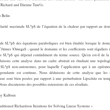
Richard and Etienne Tanr\'e.
 Belin
gularité maximale $L^p$ de l’équation de la chaleur par rapport au d
le $L^p$ des équations paraboliques est bien étudiée lorsque le doma
T)\times \Omega$ ; quand le domaine et les coefficients sont réguliers 
ens $L^p$ qui dépend continûment du terme source. Qu'en est-il de l
faisons cette analyse dans un cadre abstrait en étudiant une topologi
$L^p$ non-autonomes, pour laquelle l’application qui à un opérateu
espondante est continue. Nous déduisons de cette analyse que les s
leur sont bien posées par rapport à une perturbation Lipschitz en te
ous discuterons des possibles extensions de ces résultats.
my Kalfoun
ditioned Richardson Iterations for Solving Linear Systems »