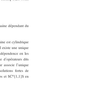
omaine dépendant du
ine est cylindrique
il existe une unique
a dépendence en les
e d’opérateurs dits
r associe l’unique
olutions fortes de
mps et $C^{1,1}$ en