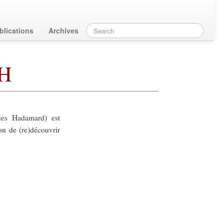
blications
Archives
MH
ues Hadamard) est
n de (re)découvrir