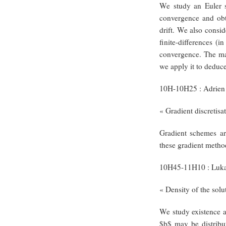
We study an Euler s
convergence and obt
drift. We also consi
finite-differences (
convergence. The mai
we apply it to deduce
10H-10H25 : Adrien
« Gradient discretisa
Gradient schemes ar
these gradient metho
10H45-11H10 : Lukas
« Density of the solu
We study existence a
$b$ may be distribu