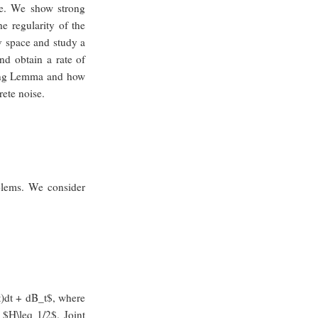
ce. We show strong
e regularity of the
v space and study a
nd obtain a rate of
ewing Lemma and how
rete noise.
oblems. We consider
t)dt + dB_t$, where
 $H\leq 1/2$. Joint