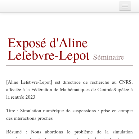
Home
A propos
Exposé d'Aline
Agenda
Lefebvre-Lepot
Membres
Séminaire
Publications
Fédération de Mathématiques de
CentraleSupélec
Archives
[Aline Lefebvre-Lepot] est directrice de recherche au CNRS,
affectée à la Fédération de Mathématiques de CentraleSupélec à
la rentrée 2023.
Titre : Simulation numérique de suspensions : prise en compte
des interactions proches
Résumé : Nous abordons le problème de la simulation