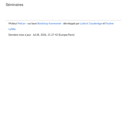
Séminaires
Moteur
Pelican
- sur base
Bootstrap framework
- développé par
Ludovic Goudenège
et
Pauline
Lafitte
.
Dernière mise à jour : Jul 28, 2026, 21:27:42 (Europe/Paris)