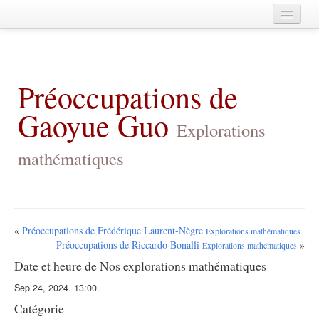
Home
A propos
Préoccupations de
Agenda
Gaoyue Guo
Membres
Explorations
Publications
mathématiques
Fédération de Mathématiques de
CentraleSupélec
Archives
«
Préoccupations de Frédérique Laurent-Nègre
Explorations mathématiques
Préoccupations de Riccardo Bonalli
»
Explorations mathématiques
Date et heure de Nos explorations mathématiques
Sep 24, 2024. 13:00.
Catégorie