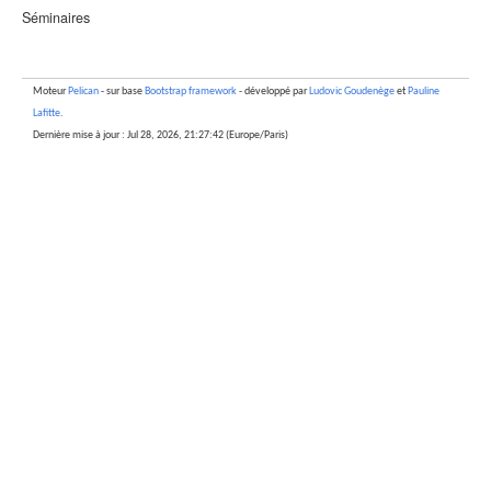
Séminaires
Moteur
Pelican
- sur base
Bootstrap framework
- développé par
Ludovic Goudenège
et
Pauline
Lafitte
.
Dernière mise à jour : Jul 28, 2026, 21:27:42 (Europe/Paris)