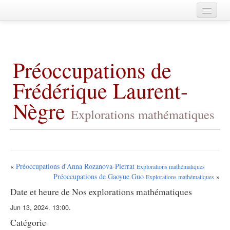
Home
A propos
Préoccupations de
Agenda
Frédérique Laurent-
Membres
Nègre
Publications
Explorations mathématiques
Fédération de Mathématiques de
CentraleSupélec
Archives
«
Préoccupations d'Anna Rozanova-Pierrat
Explorations mathématiques
Préoccupations de Gaoyue Guo
»
Explorations mathématiques
Date et heure de Nos explorations mathématiques
Jun 13, 2024. 13:00.
Catégorie