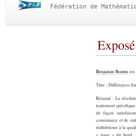
Fédération de Mathémati
Exposé
Benjamin Boutin
est
Titre : Différences fi
Résumé : La résoluti
traitement spécifique
de façon satisfaisa
consistance et de stab
rédhibitoire à la qua
« issus » du bord. 