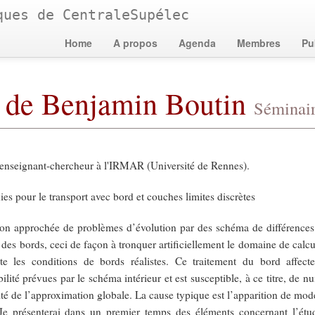
ques de CentraleSupélec
Home
A propos
Agenda
Membres
Pu
 de Benjamin Boutin
Séminai
 enseignant-chercheur à l'IRMAR (Université de Rennes).
nies pour le transport avec bord et couches limites discrètes
on approchée de problèmes d’évolution par des schéma de différences 
 des bords, ceci de façon à tronquer artificiellement le domaine de calcu
nte les conditions de bords réalistes. Ce traitement du bord affect
ilité prévues par le schéma intérieur et est susceptible, à ce titre, de n
lité de l’approximation globale. La cause typique est l’apparition de mode
Je présenterai dans un premier temps des éléments concernant l’étud