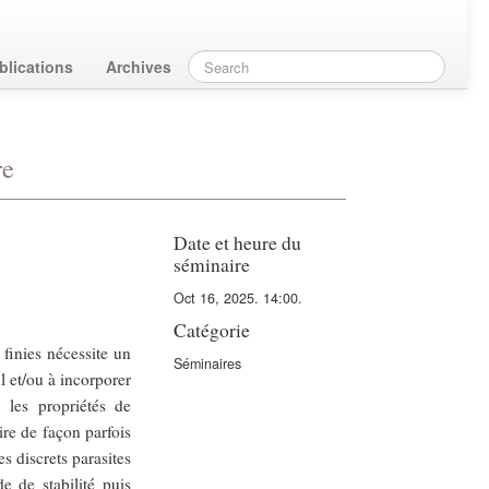
blications
Archives
re
Date et heure du
séminaire
Oct 16, 2025. 14:00.
Catégorie
finies nécessite un
Séminaires
l et/ou à incorporer
e les propriétés de
uire de façon parfois
s discrets parasites
e de stabilité puis