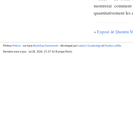
montrerai comment 
quantitativement les 
«
Exposé de Quentin 
Moteur
Pelican
- sur base
Bootstrap framework
- développé par
Ludovic Goudenège
et
Pauline Lafitte
.
Dernière mise à jour : Jul 28, 2026, 21:27:42 (Europe/Paris)