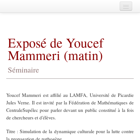
Home
A propos
Exposé de Youcef
Agenda
Mammeri (matin)
Membres
Publications
Séminaire
Fédération de Mathématiques de
CentraleSupélec
Archives
Youcef Mammeri est affilié au LAMFA, Université de Picardie
Jules Verne. Il est invité par la Fédération de Mathématiques de
CentraleSupélec pour parler devant un public constitué à la fois
de chercheurs et d'élèves.
Titre : Simulation de la dynamique culturale pour la lutte contre
la propagation de pathogène.