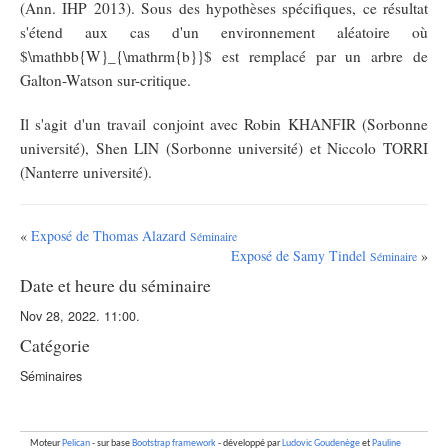
(Ann. IHP 2013). Sous des hypothèses spécifiques, ce résultat
s'étend aux cas d'un environnement aléatoire où
$\mathbb{W}_{\mathrm{b}}$ est remplacé par un arbre de
Galton-Watson sur-critique.
Il s'agit d'un travail conjoint avec Robin KHANFIR (Sorbonne
université), Shen LIN (Sorbonne université) et Niccolo TORRI
(Nanterre université).
«
Exposé de Thomas Alazard
Séminaire
Exposé de Samy Tindel
»
Séminaire
Date et heure du séminaire
Nov 28, 2022. 11:00.
Catégorie
Séminaires
Moteur
Pelican
- sur base
Bootstrap framework
- développé par
Ludovic Goudenège
et
Pauline