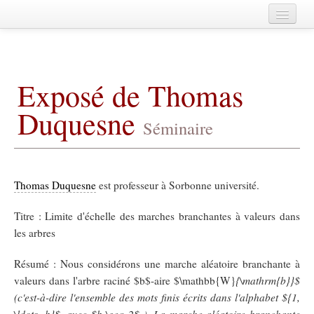
Home
A propos
Exposé de Thomas
Agenda
Duquesne
Membres
Séminaire
Publications
Fédération de Mathématiques de
CentraleSupélec
Archives
Thomas Duquesne
est professeur à Sorbonne université.
Titre : Limite d'échelle des marches branchantes à valeurs dans
les arbres
Résumé : Nous considérons une marche aléatoire branchante à
valeurs dans l'arbre raciné $b$-aire $\mathbb{W}
{\mathrm{b}}$
(c'est-à-dire l'ensemble des mots finis écrits dans l'alphabet ${1,