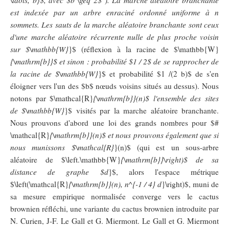
\ldots, b}$, avec $b \geq 2$ ). La marche aléatoire branchante
est indexée par un arbre enraciné ordonné uniforme à n
sommets. Les sauts de la marche aléatoire branchante sont ceux
d'une marche aléatoire récurrente nulle de plus proche voisin
sur $\mathbb{W}
}$ (réflexion à la racine de $\mathbb{W}
{\mathrm{b}}$ et sinon : probabilité $1 / 2$ de se rapprocher de
la racine de $\mathbb{W}
}$ et probabilité $1 /(2 b)$ de s'en
éloigner vers l'un des $b$ nœuds voisins situés au dessus). Nous
notons par $\mathcal{R}
{\mathrm{b}}(n)$ l'ensemble des sites
de $\mathbb{W}
}$ visités par la marche aléatoire branchante.
Nous prouvons d'abord une loi des grands nombres pour $#
\mathcal{R}
{\mathrm{b}}(n)$ et nous prouvons également que si
nous munissons $\mathcal{R}
}(n)$ (qui est un sous-arbre
aléatoire de $\left.\mathbb{W}
{\mathrm{b}}\right)$ de sa
distance de graphe $d
}$, alors l'espace métrique
$\left(\mathcal{R}
{\mathrm{b}}(n), n^{-1 / 4} d
}\right)$, muni de
sa mesure empirique normalisée converge vers le cactus
brownien réfléchi, une variante du cactus brownien introduite par
N. Curien, J-F. Le Gall et G. Miermont. Le Gall et G. Miermont