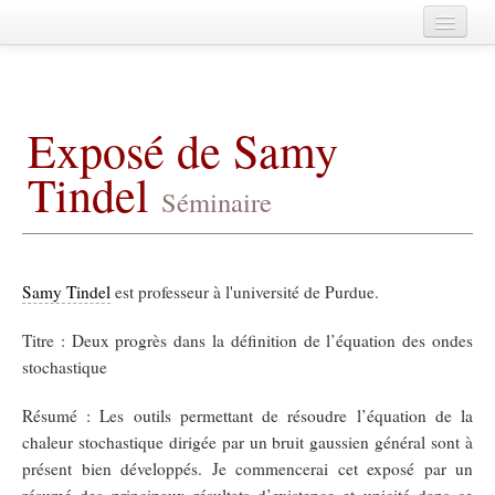
Home
A propos
Exposé de Samy
Agenda
Tindel
Membres
Séminaire
Publications
Fédération de Mathématiques de
CentraleSupélec
Archives
Samy Tindel
est professeur à l'université de Purdue.
Titre : Deux progrès dans la définition de l’équation des ondes
stochastique
Résumé : Les outils permettant de résoudre l’équation de la
chaleur stochastique dirigée par un bruit gaussien général sont à
présent bien développés. Je commencerai cet exposé par un