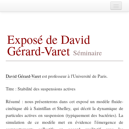
Home
A propos
Exposé de David
Agenda
Gérard-Varet
Membres
Séminaire
Publications
Fédération de Mathématiques de
CentraleSupélec
Archives
David Gérard-Varet
est professeur à l'Université de Paris.
Titre : Stabilité des suspensions actives
Résumé : nous présenterons dans cet exposé un modèle fluide-
cinétique dû à Saintillan et Shelley, qui décrit la dynamique de
particules actives en suspension (typiquement des bactéries). La
simulation de ce modèle met en évidence l'émergence de