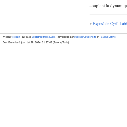
couplant la dynamiqu
«
Exposé de Cyril La
Moteur
Pelican
- sur base
Bootstrap framework
- développé par
Ludovic Goudenège
et
Pauline Lafitte
.
Dernière mise à jour : Jul 28, 2026, 21:27:42 (Europe/Paris)