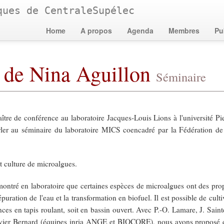
ques de CentraleSupélec
Home
A propos
Agenda
Membres
Pu
 de Nina Aguillon
Séminaire
ître de conférence au laboratoire Jacques-Louis Lions à l'université Pi
parler au séminaire du laboratoire MICS coencadré par la Fédération 
et culture de microalgues.
montré en laboratoire que certaines espèces de microalgues ont des prop
épuration de l'eau et la transformation en biofuel. Il est possible de cult
nces en tapis roulant, soit en bassin ouvert. Avec P.-O. Lamare, J. Saint
vier Bernard (équipes inria ANGE et BIOCORE), nous avons proposé